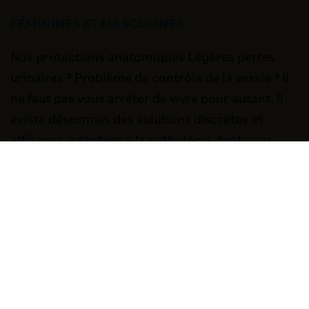
FÉMININES ET MASCULINES
Nos protections anatomiques Légères pertes
urinaires ? Problème de contrôle de la vessie ? Il
ne faut pas vous arrêter de vivre pour autant. Il
existe désormais des solutions discrètes et
efficaces, adaptées à la pathologie dont vous
souffrez. Celles-ci vous permettent de continuer
à mener votre vie et vos …
D’INFOS